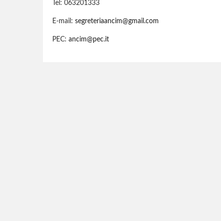
Tel: 063201333
E-mail:
segreteriaancim@gmail.com
PEC:
ancim@pec.it