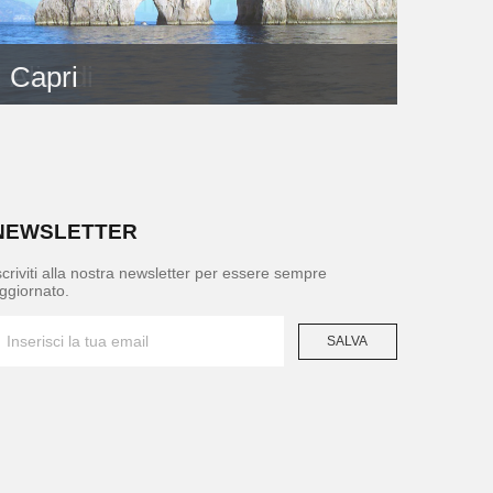
Alicudi
Capri
NEWSLETTER
scriviti alla nostra newsletter per essere sempre
ggiornato.