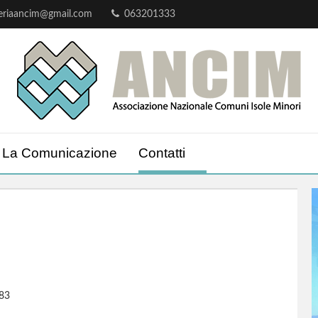
teriaancim@gmail.com
063201333
La Comunicazione
Contatti
583