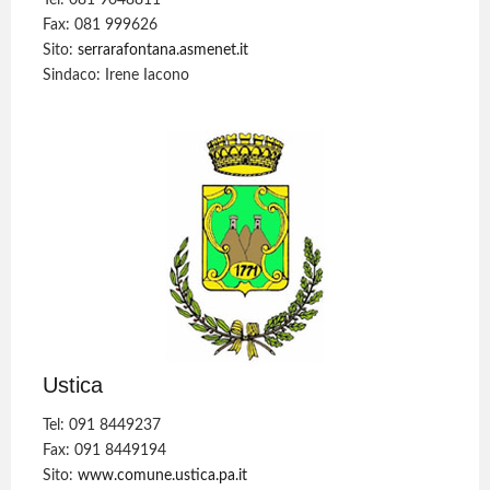
Tel: 081 9048811
Fax: 081 999626
Sito:
serrarafontana.asmenet.it
Sindaco: Irene Iacono
Ustica
Tel: 091 8449237
Fax: 091 8449194
Sito:
www.comune.ustica.pa.it