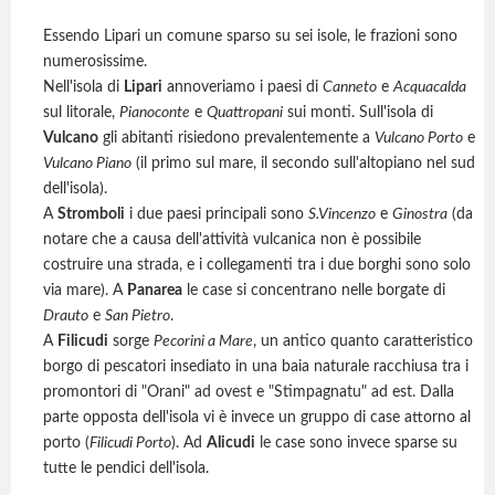
Essendo Lipari un comune sparso su sei isole, le frazioni sono
numerosissime.
Nell'isola di
Lipari
annoveriamo i paesi di
Canneto
e
Acquacalda
sul litorale,
Pianoconte
e
Quattropani
sui monti. Sull'isola di
Vulcano
gli abitanti risiedono prevalentemente a
Vulcano Porto
e
Vulcano Piano
(il primo sul mare, il secondo sull'altopiano nel sud
dell'isola).
A
Stromboli
i due paesi principali sono
S.Vincenzo
e
Ginostra
(da
notare che a causa dell'attività vulcanica non è possibile
costruire una strada, e i collegamenti tra i due borghi sono solo
via mare). A
Panarea
le case si concentrano nelle borgate di
Drauto
e
San Pietro
.
A
Filicudi
sorge
Pecorini a Mare
, un antico quanto caratteristico
borgo di pescatori insediato in una baia naturale racchiusa tra i
promontori di "Orani" ad ovest e "Stimpagnatu" ad est. Dalla
parte opposta dell'isola vi è invece un gruppo di case attorno al
porto (
Filicudi Porto
). Ad
Alicudi
le case sono invece sparse su
tutte le pendici dell'isola.